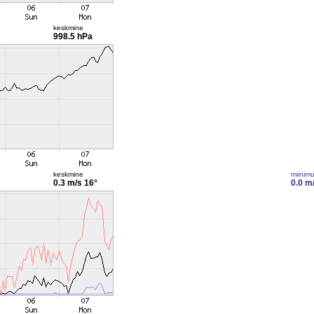
keskmine
998.5 hPa
keskmine
miinim
0.3 m/s
16°
0.0 m