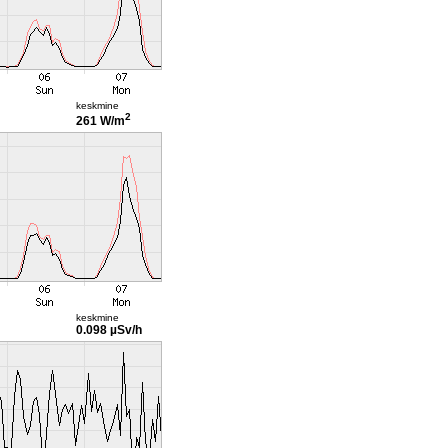
keskmine
2
261 W/m
keskmine
0.098 µSv/h