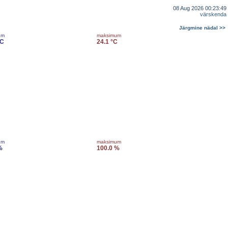
08 Aug 2026 00:23:49
värskenda
Järgmine nädal >>
um
maksimum
°C
24.1 °C
um
maksimum
%
100.0 %