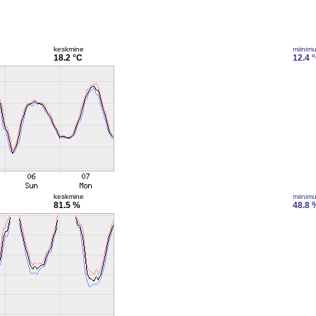
keskmine
miinim
18.2 °C
12.4 
keskmine
miinim
81.5 %
48.8 