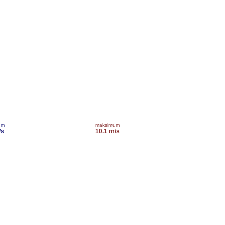
um
maksimum
/s
10.1 m/s