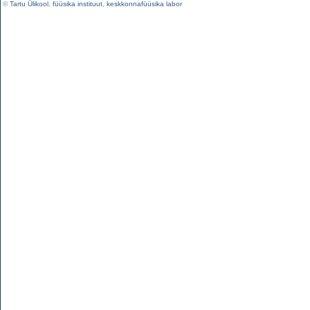
©
Tartu Ülikool
,
füüsika instituut
,
keskkonnafüüsika labor