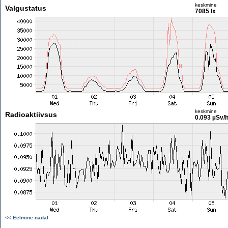
keskmine
Valgustatus
7085 lx
keskmine
Radioaktiivsus
0.093 µSv/
<< Eelmine nädal