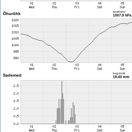
keskmine
Õhurõhk
1007.9 hPa
koguhulk
Sademed
18.40 mm