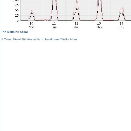
<< Eelmine nädal
©
Tartu Ülikool
,
füüsika instituut
,
keskkonnafüüsika labor