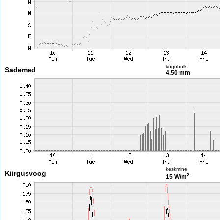
koguhulk
Sademed
4.50 mm
keskmine
Kiirgusvoog
2
15 W/m