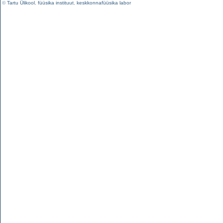
©
Tartu Ülikool
,
füüsika instituut
,
keskkonnafüüsika labor