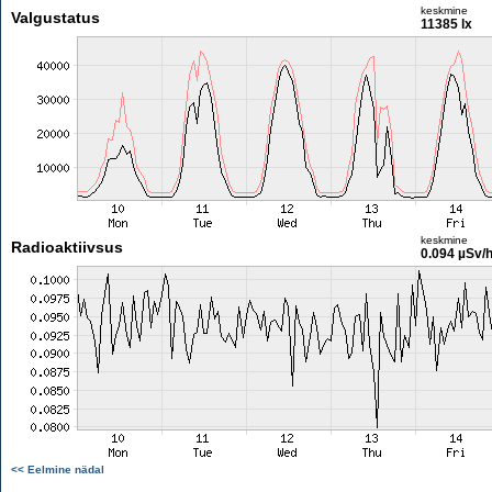
keskmine
Valgustatus
11385 lx
keskmine
Radioaktiivsus
0.094 µSv/
<< Eelmine nädal