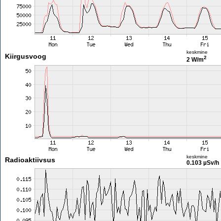
keskmine
Kiirgusvoog
2
2 W/m
keskmine
Radioaktiivsus
0.103 µSv/h