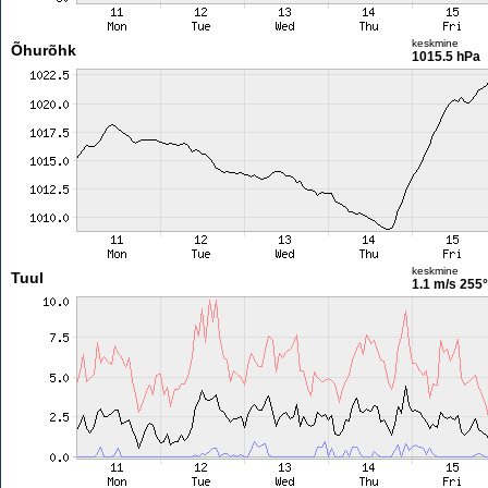
keskmine
Õhurõhk
1015.5 hPa
keskmine
Tuul
1.1 m/s
255°