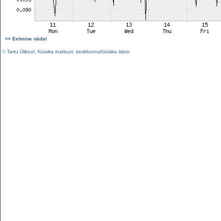
<< Eelmine nädal
©
Tartu Ülikool
,
füüsika instituut
,
keskkonnafüüsika labor