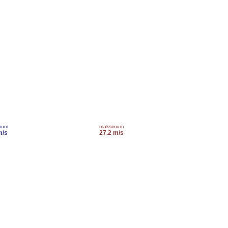
mum
maksimum
m/s
27.2 m/s