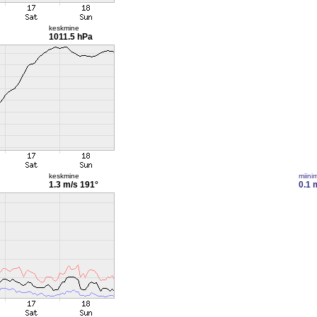
keskmine
1011.5 hPa
keskmine
miini
1.3 m/s
191°
0.1 