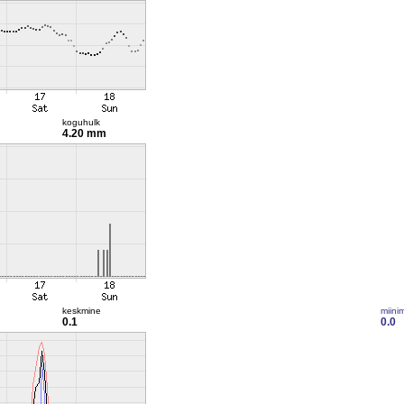
koguhulk
4.20 mm
keskmine
miini
0.1
0.0