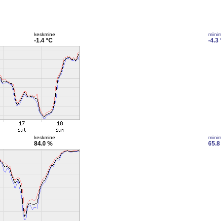
keskmine
miini
-1.4 °C
-4.3
keskmine
miini
84.0 %
65.8