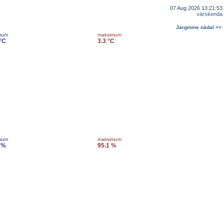
07 Aug 2026 13:21:53
värskenda
Järgmine nädal >>
mum
maksimum
 °C
3.3 °C
mum
maksimum
 %
95.1 %