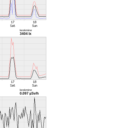
keskmine
3404 lx
keskmine
0.097 µSv/h