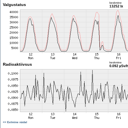
keskmine
Valgustatus
13252 lx
keskmine
Radioaktiivsus
0.092 µSv/
<< Eelmine nädal