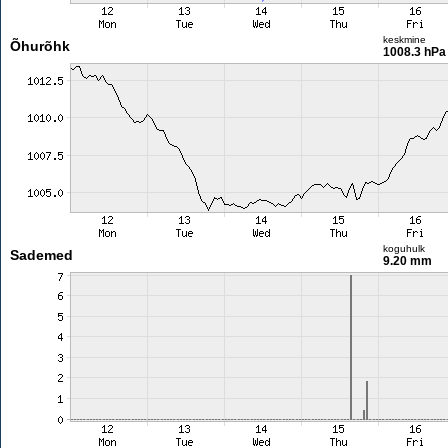
keskmine
Õhurõhk
1008.3 hPa
koguhulk
Sademed
9.20 mm