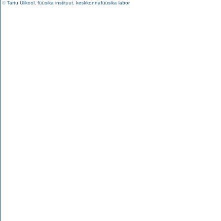
©
Tartu Ülikool
,
füüsika instituut
,
keskkonnafüüsika labor