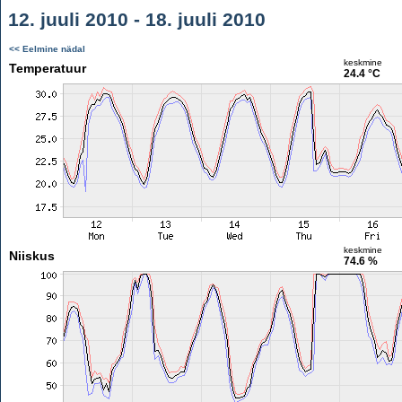
12. juuli 2010 - 18. juuli 2010
<< Eelmine nädal
keskmine
Temperatuur
24.4 °C
keskmine
Niiskus
74.6 %