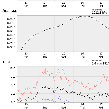
keskmine
Õhurõhk
1012.2 hPa
keskmine
Tuul
1.6 m/s
291°