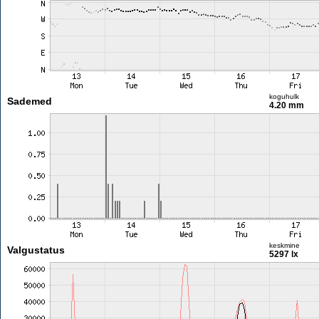
koguhulk
Sademed
4.20 mm
keskmine
Valgustatus
5297 lx