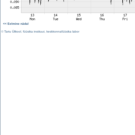
<< Eelmine nädal
©
Tartu Ülikool
,
füüsika instituut
,
keskkonnafüüsika labor