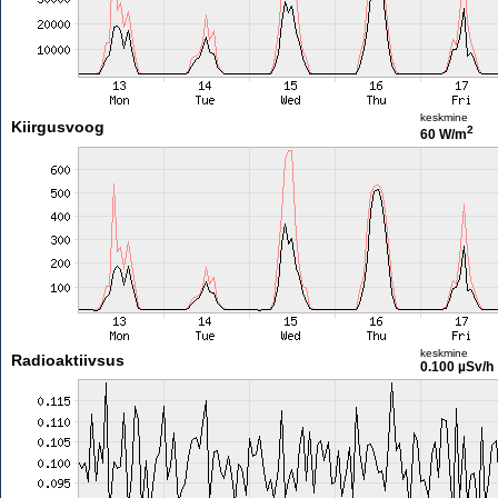
keskmine
Kiirgusvoog
2
60 W/m
keskmine
Radioaktiivsus
0.100 µSv/h