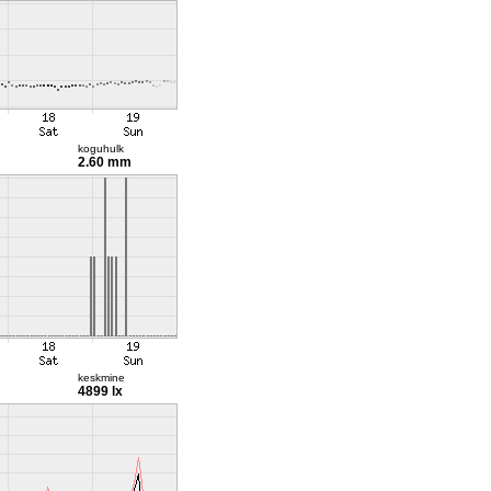
koguhulk
2.60 mm
keskmine
4899 lx