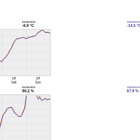
keskmine
miinimum
-6.9 °C
-14.5 °
keskmine
miinimum
90.2 %
67.9 %