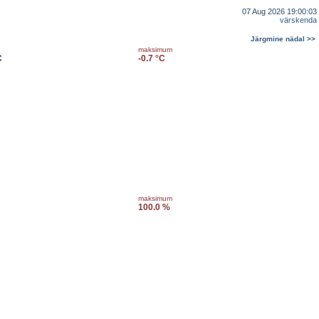
07 Aug 2026 19:00:03
värskenda
Järgmine nädal >>
maksimum
C
-0.7 °C
maksimum
100.0 %