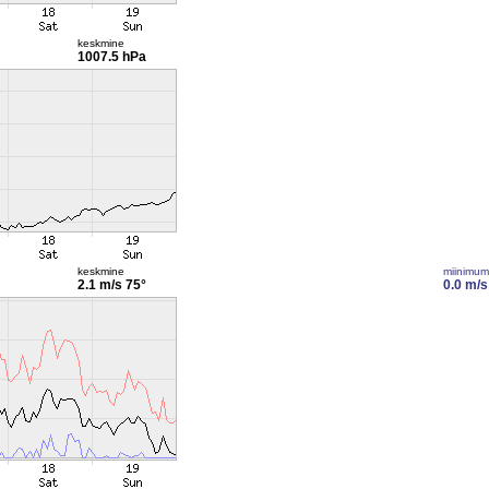
keskmine
1007.5 hPa
keskmine
miinimum
2.1 m/s
75°
0.0 m/s