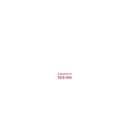
maksimum
10.0 m/s