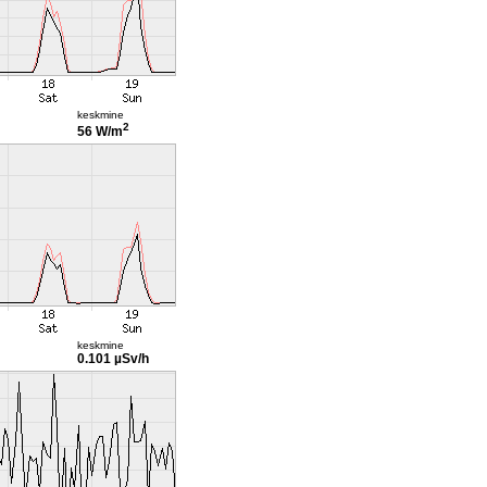
keskmine
2
56 W/m
keskmine
0.101 µSv/h