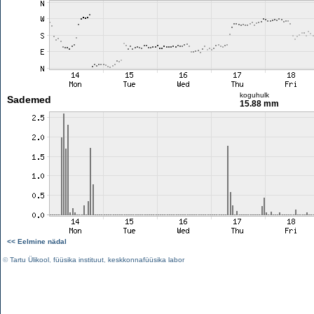
koguhulk
Sademed
15.88 mm
<< Eelmine nädal
©
Tartu Ülikool
,
füüsika instituut
,
keskkonnafüüsika labor