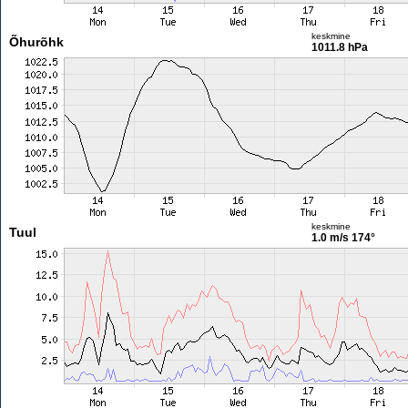
keskmine
Õhurõhk
1011.8 hPa
keskmine
Tuul
1.0 m/s
174°