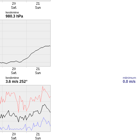
keskmine
980.3 hPa
keskmine
miinimum
3.6 m/s
252°
0.0 m/s