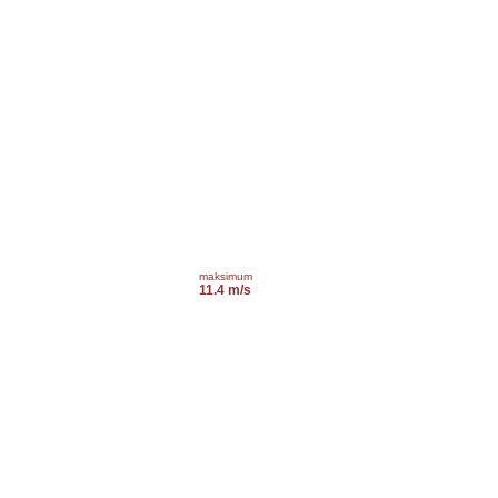
maksimum
11.4 m/s