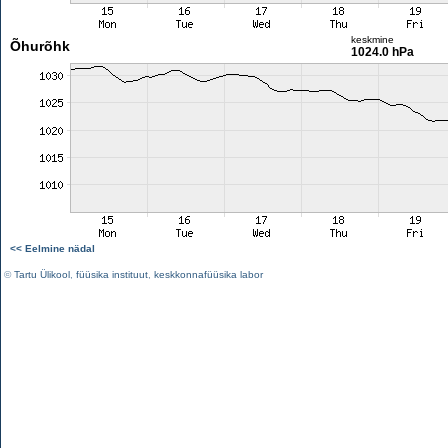
keskmine
Õhurõhk
1024.0 hPa
<< Eelmine nädal
©
Tartu Ülikool
,
füüsika instituut
,
keskkonnafüüsika labor