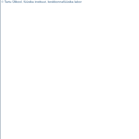
©
Tartu Ülikool
,
füüsika instituut
,
keskkonnafüüsika labor