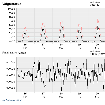
keskmine
Valgustatus
2343 lx
keskmine
Radioaktiivsus
0.096 µSv/
<< Eelmine nädal