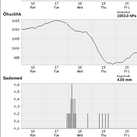
keskmine
Õhurõhk
1003.0 hPa
koguhulk
Sademed
4.00 mm