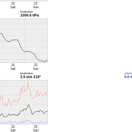
keskmine
1006.6 hPa
keskmine
miini
2.5 m/s
219°
0.0 