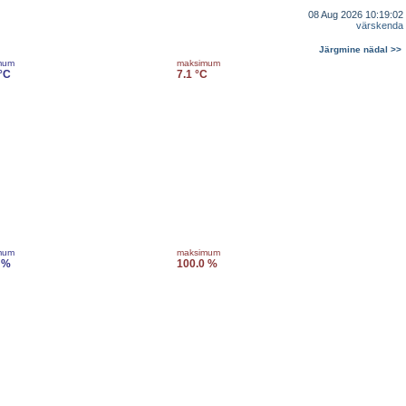
08 Aug 2026 10:19:02
värskenda
Järgmine nädal >>
mum
maksimum
 °C
7.1 °C
mum
maksimum
 %
100.0 %