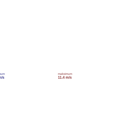
mum
maksimum
m/s
11.4 m/s