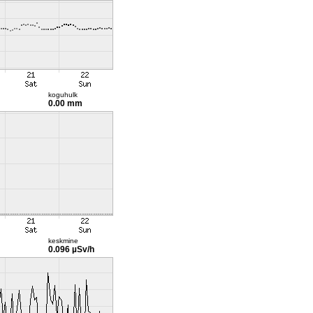
koguhulk
0.00 mm
keskmine
0.096 µSv/h