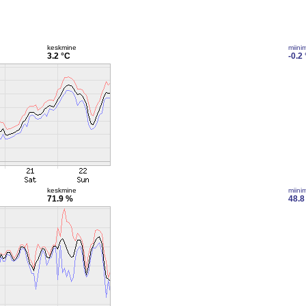
keskmine
miini
3.2 °C
-0.2
keskmine
miini
71.9 %
48.8