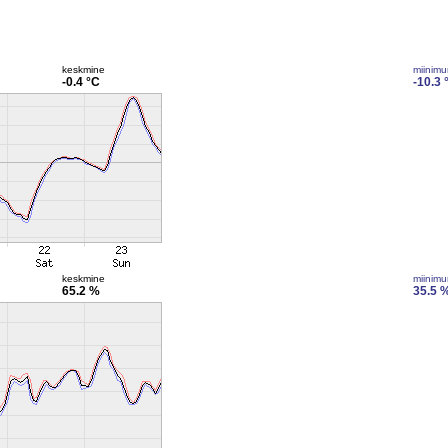
keskmine
miinim
-0.4 °C
-10.3 
keskmine
miinim
65.2 %
35.5 