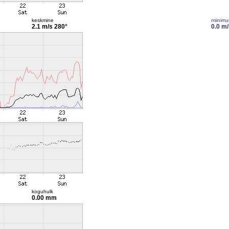
keskmine
miinim
2.1 m/s
280°
0.0 m/
koguhulk
0.00 mm