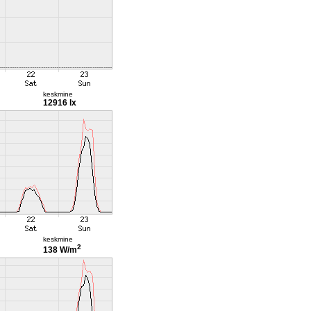
keskmine
12916 lx
keskmine
2
138 W/m