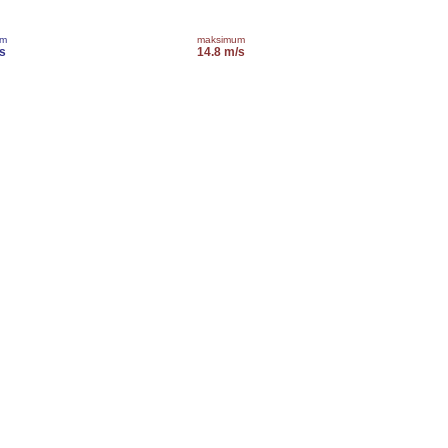
um
maksimum
s
14.8 m/s