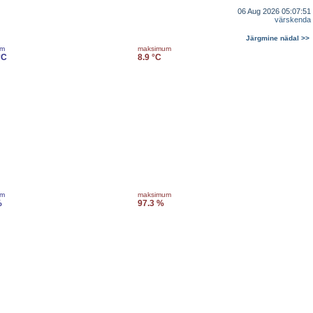
06 Aug 2026 05:07:51
värskenda
Järgmine nädal >>
um
maksimum
°C
8.9 °C
um
maksimum
%
97.3 %