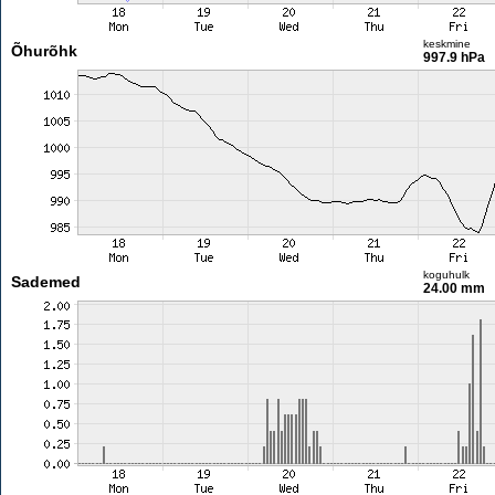
keskmine
Õhurõhk
997.9 hPa
koguhulk
Sademed
24.00 mm