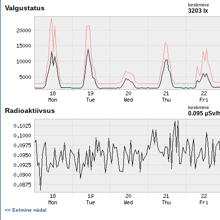
keskmine
Valgustatus
3203 lx
keskmine
Radioaktiivsus
0.095 µSv/
<< Eelmine nädal