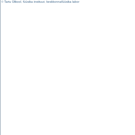
©
Tartu Ülikool
,
füüsika instituut
,
keskkonnafüüsika labor