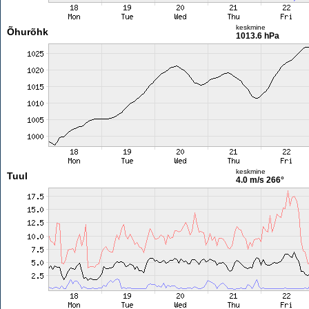
keskmine
Õhurõhk
1013.6 hPa
keskmine
Tuul
4.0 m/s
266°