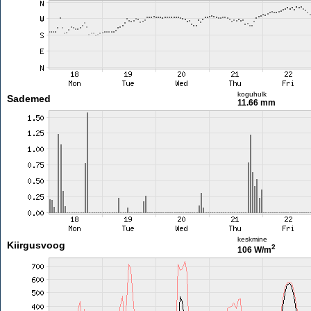
koguhulk
Sademed
11.66 mm
keskmine
Kiirgusvoog
2
106 W/m