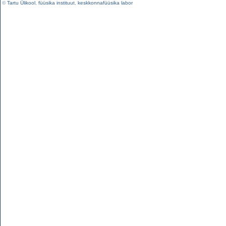
©
Tartu Ülikool
,
füüsika instituut
,
keskkonnafüüsika labor