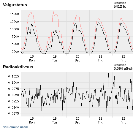
keskmine
Valgustatus
5412 lx
keskmine
Radioaktiivsus
0.094 µSv/
<< Eelmine nädal