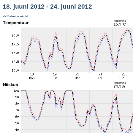
18. juuni 2012 - 24. juuni 2012
<< Eelmine nädal
keskmine
Temperatuur
15.4 °C
keskmine
Niiskus
74.4 %