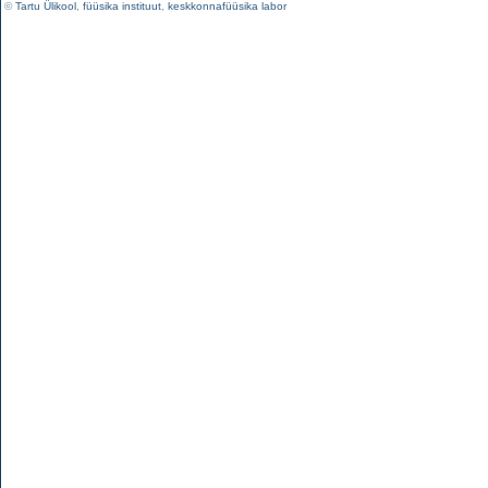
©
Tartu Ülikool
,
füüsika instituut
,
keskkonnafüüsika labor