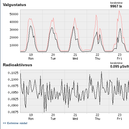
keskmine
Valgustatus
9967 lx
keskmine
Radioaktiivsus
0.095 µSv/
<< Eelmine nädal