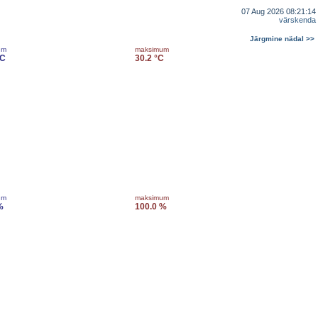
07 Aug 2026 08:21:14
värskenda
Järgmine nädal >>
um
maksimum
°C
30.2 °C
um
maksimum
%
100.0 %