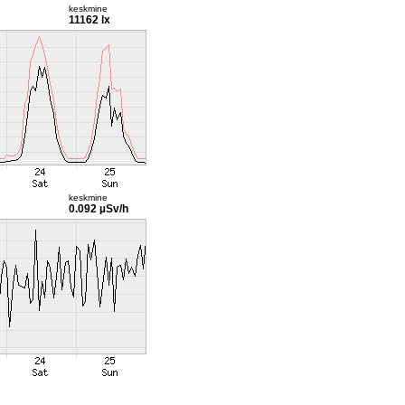
keskmine
11162 lx
keskmine
0.092 µSv/h