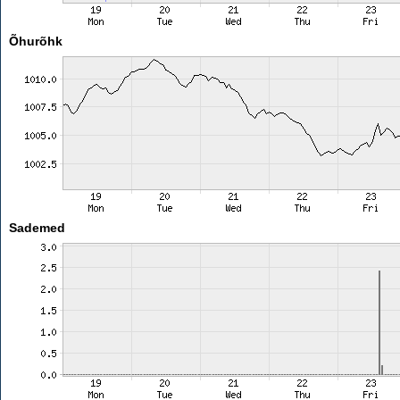
Õhurõhk
Sademed