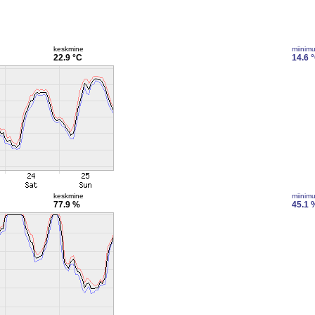
keskmine
miinim
22.9 °C
14.6 
keskmine
miinim
77.9 %
45.1 