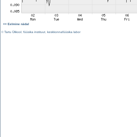
<< Eelmine nädal
©
Tartu Ülikool
,
füüsika instituut
,
keskkonnafüüsika labor