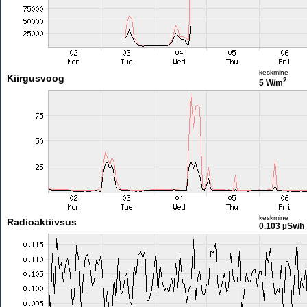
keskmine
Kiirgusvoog
2
5 W/m
keskmine
Radioaktiivsus
0.103 µSv/h