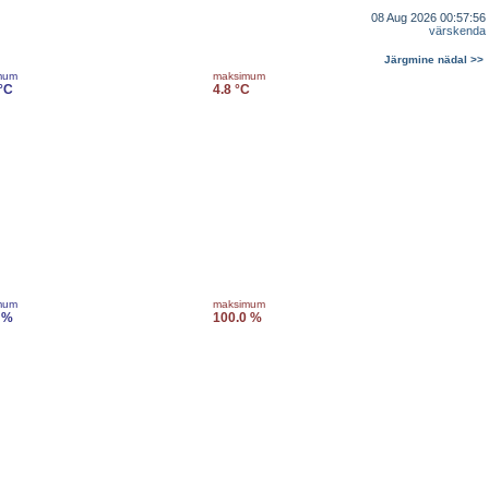
08 Aug 2026 00:57:56
värskenda
Järgmine nädal >>
mum
maksimum
 °C
4.8 °C
mum
maksimum
 %
100.0 %