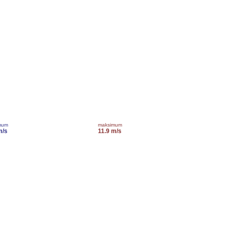
mum
maksimum
m/s
11.9 m/s