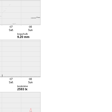
koguhulk
9.20 mm
keskmine
2593 lx