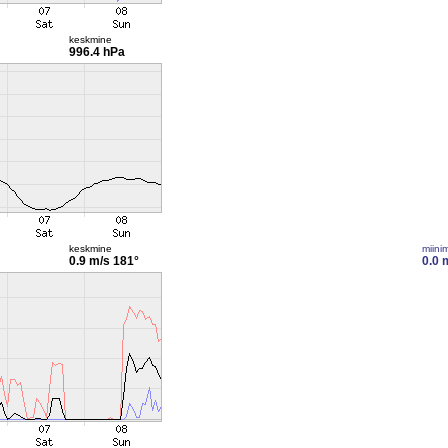
keskmine
996.4 hPa
keskmine
miini
0.9 m/s
181°
0.0 