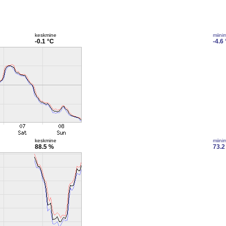
keskmine
miini
-0.1 °C
-4.6
keskmine
miini
88.5 %
73.2