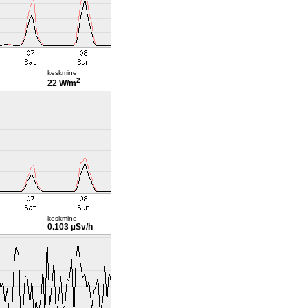
keskmine
2
22 W/m
keskmine
0.103 µSv/h