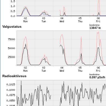
keskmine
Valgustatus
13847 lx
keskmine
Radioaktiivsus
0.097 µSv/h