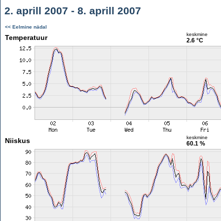
2. aprill 2007 - 8. aprill 2007
<< Eelmine nädal
keskmine
Temperatuur
2.6 °C
keskmine
Niiskus
60.1 %