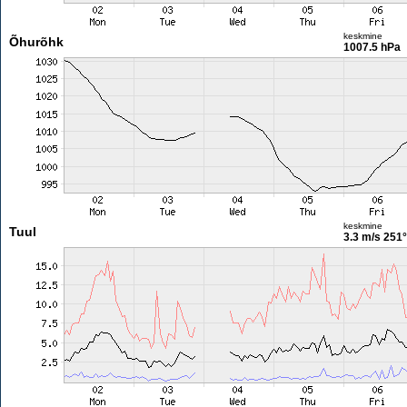
keskmine
Õhurõhk
1007.5 hPa
keskmine
Tuul
3.3 m/s
251°