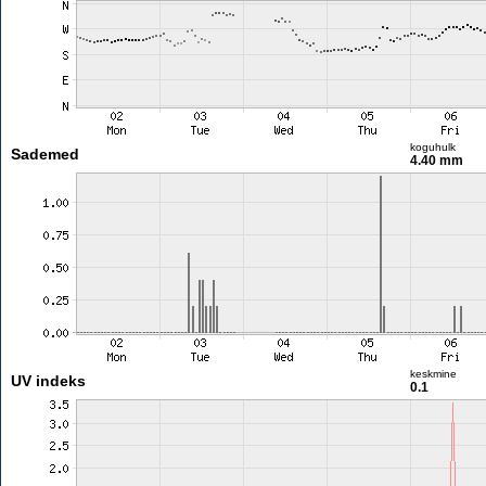
koguhulk
Sademed
4.40 mm
keskmine
UV indeks
0.1