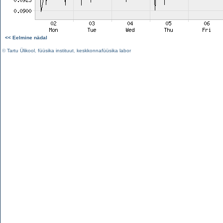
<< Eelmine nädal
©
Tartu Ülikool
,
füüsika instituut
,
keskkonnafüüsika labor