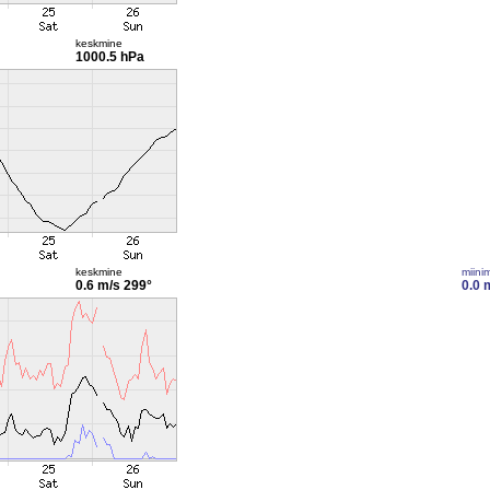
keskmine
1000.5 hPa
keskmine
miini
0.6 m/s
299°
0.0 