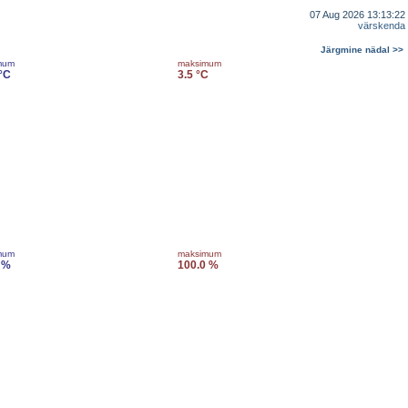
07 Aug 2026 13:13:22
värskenda
Järgmine nädal >>
mum
maksimum
 °C
3.5 °C
mum
maksimum
 %
100.0 %