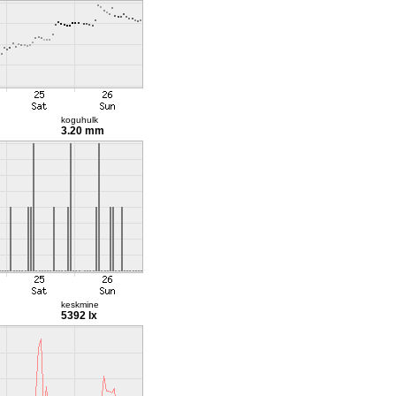
koguhulk
3.20 mm
keskmine
5392 lx