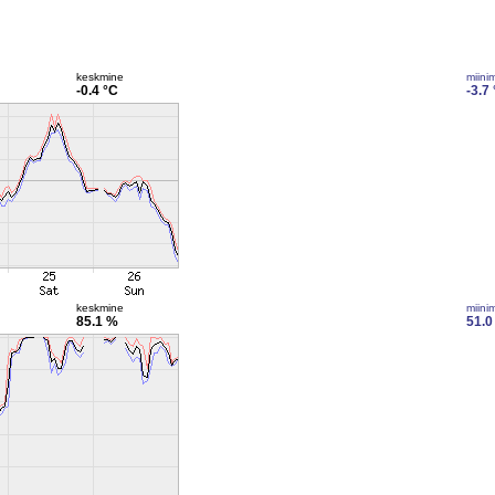
keskmine
miini
-0.4 °C
-3.7
keskmine
miini
85.1 %
51.0