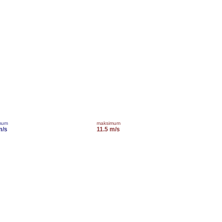
mum
maksimum
m/s
11.5 m/s