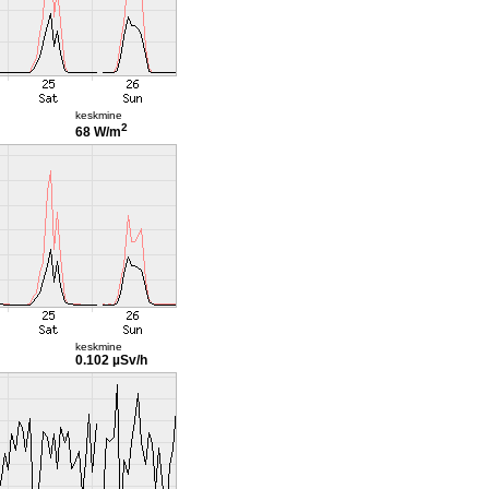
keskmine
2
68 W/m
keskmine
0.102 µSv/h