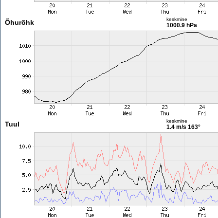
keskmine
Õhurõhk
1000.9 hPa
keskmine
Tuul
1.4 m/s
163°