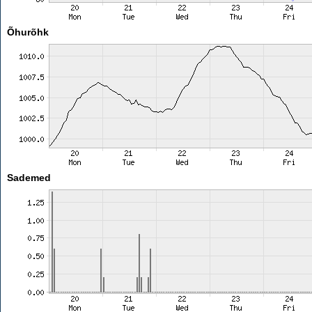
Õhurõhk
Sademed