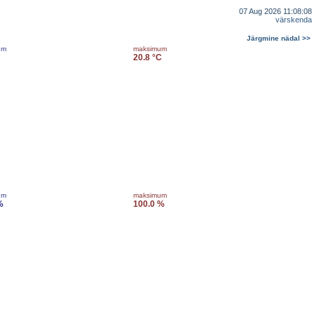
07 Aug 2026 11:08:08
värskenda
Järgmine nädal >>
um
maksimum
C
20.8 °C
um
maksimum
%
100.0 %