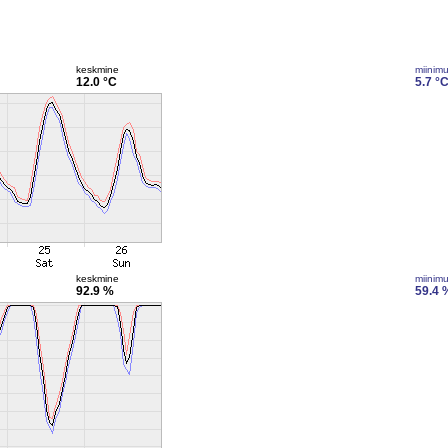
keskmine
miinim
12.0 °C
5.7 °
keskmine
miinim
92.9 %
59.4 