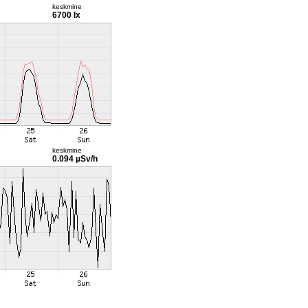
keskmine
6700 lx
keskmine
0.094 µSv/h