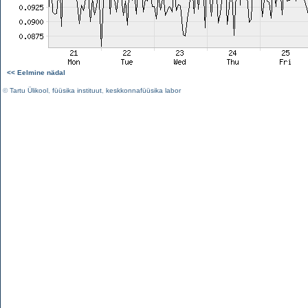
<< Eelmine nädal
©
Tartu Ülikool
,
füüsika instituut
,
keskkonnafüüsika labor