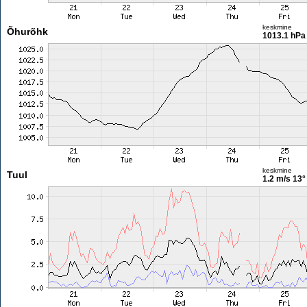
keskmine
Õhurõhk
1013.1 hPa
keskmine
Tuul
1.2 m/s
13°