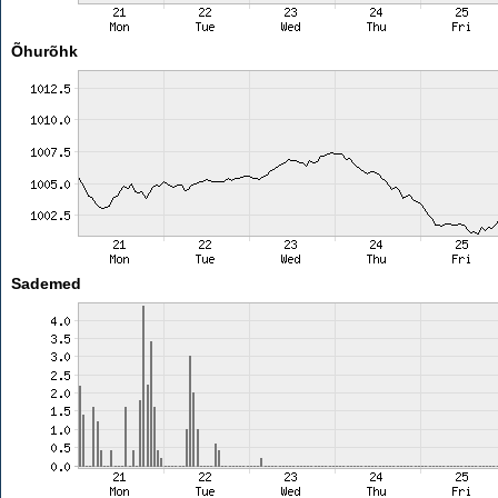
Õhurõhk
Sademed