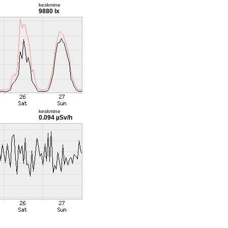
keskmine
9880 lx
keskmine
0.094 µSv/h