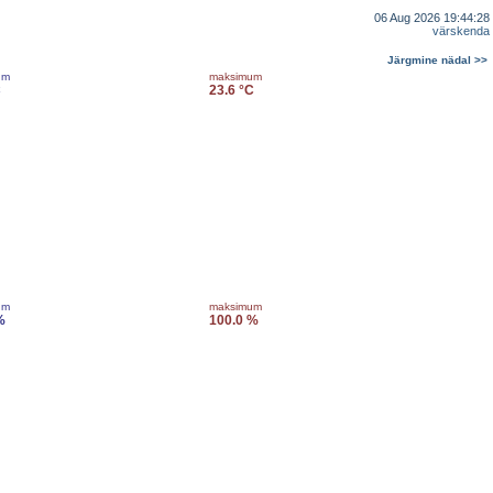
06 Aug 2026 19:44:28
värskenda
Järgmine nädal >>
um
maksimum
C
23.6 °C
um
maksimum
%
100.0 %