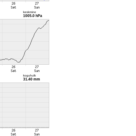
keskmine
1005.0 hPa
koguhulk
31.40 mm