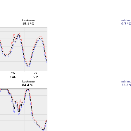
keskmine
miinim
15.1 °C
9.7 °
keskmine
miinim
84.4 %
33.2 