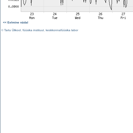
<< Eelmine nädal
©
Tartu Ülikool
,
füüsika instituut
,
keskkonnafüüsika labor