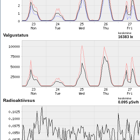
keskmine
Valgustatus
16383 lx
keskmine
Radioaktiivsus
0.095 µSv/h