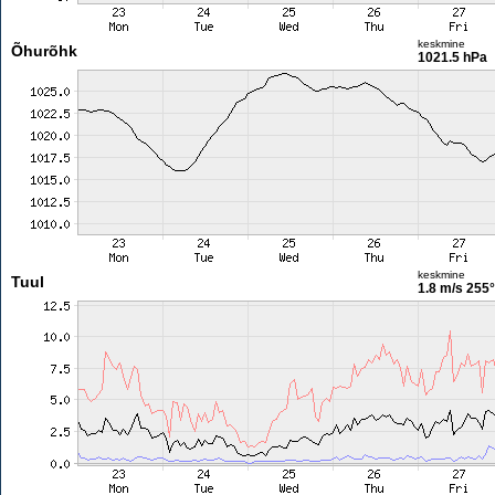
keskmine
Õhurõhk
1021.5 hPa
keskmine
Tuul
1.8 m/s
255°