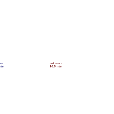
mum
maksimum
m/s
16.6 m/s