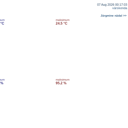
07 Aug 2026 00:17:03
värskenda
Järgmine nädal >>
mum
maksimum
 °C
24.5 °C
mum
maksimum
 %
95.2 %