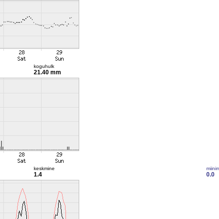
koguhulk
21.40 mm
keskmine
miini
1.4
0.0