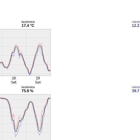
keskmine
miini
17.4 °C
12.2
keskmine
miini
75.9 %
39.7