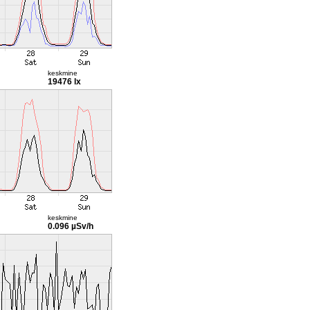
keskmine
19476 lx
keskmine
0.096 µSv/h