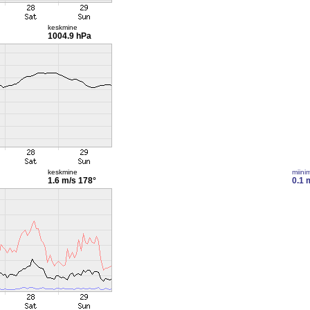
keskmine
1004.9 hPa
keskmine
miini
1.6 m/s
178°
0.1 