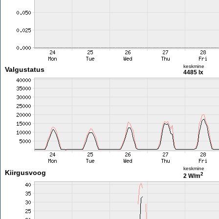
keskmine
Valgustatus
4485 lx
keskmine
Kiirgusvoog
2
2 W/m