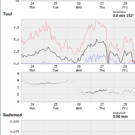
keskmine
Tuul
0.8 m/s
152°
koguhulk
Sademed
0.00 mm