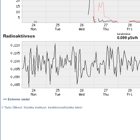
keskmine
Radioaktiivsus
0.099 µSv/h
<< Eelmine nädal
©
Tartu Ülikool
,
füüsika instituut
,
keskkonnafüüsika labor