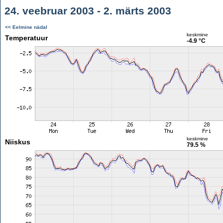
24. veebruar 2003 - 2. märts 2003
<< Eelmine nädal
keskmine
Temperatuur
-4.9 °C
keskmine
Niiskus
79.5 %