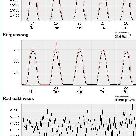
keskmine
Kiirgusvoog
2
214 W/m
keskmine
Radioaktiivsus
0.098 µSv/h