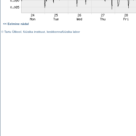
<< Eelmine nädal
©
Tartu Ülikool
,
füüsika instituut
,
keskkonnafüüsika labor