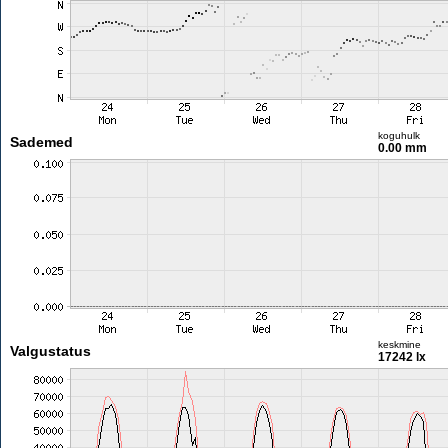
koguhulk
Sademed
0.00 mm
keskmine
Valgustatus
17242 lx