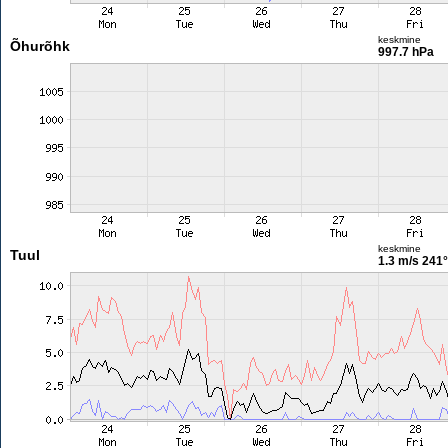
keskmine
Õhurõhk
997.7 hPa
keskmine
Tuul
1.3 m/s
241°