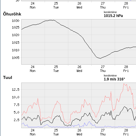
keskmine
Õhurõhk
1015.2 hPa
keskmine
Tuul
1.9 m/s
316°