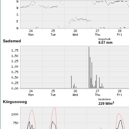
koguhulk
Sademed
8.07 mm
keskmine
Kiirgusvoog
2
229 W/m