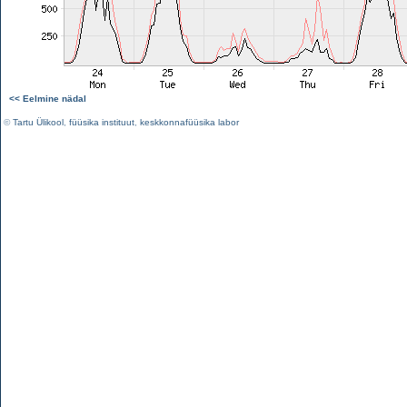
<< Eelmine nädal
©
Tartu Ülikool
,
füüsika instituut
,
keskkonnafüüsika labor