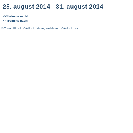
25. august 2014 - 31. august 2014
<< Eelmine nädal
<< Eelmine nädal
©
Tartu Ülikool
,
füüsika instituut
,
keskkonnafüüsika labor