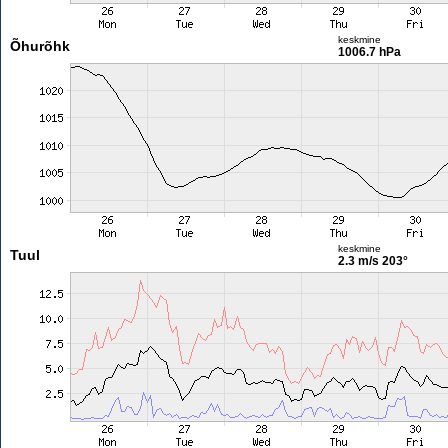
keskmine
Õhurõhk
1006.7 hPa
keskmine
Tuul
2.3 m/s
203°