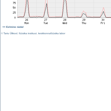
<< Eelmine nädal
©
Tartu Ülikool
,
füüsika instituut
,
keskkonnafüüsika labor