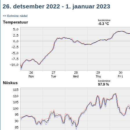
26. detsember 2022 - 1. jaanuar 2023
<< Eelmine nädal
keskmine
Temperatuur
-0.3 °C
keskmine
Niiskus
97.9 %