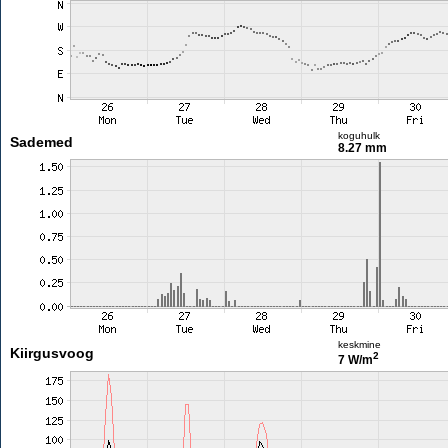
koguhulk
Sademed
8.27 mm
keskmine
Kiirgusvoog
2
7 W/m