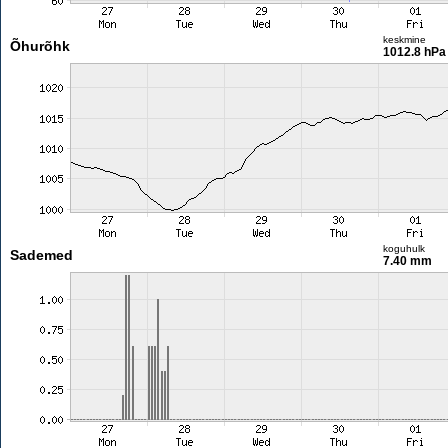
keskmine
Õhurõhk
1012.8 hPa
koguhulk
Sademed
7.40 mm