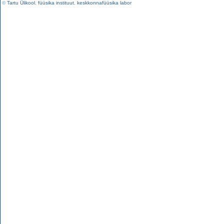
©
Tartu Ülikool
,
füüsika instituut
,
keskkonnafüüsika labor