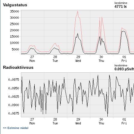
keskmine
Valgustatus
4771 lx
keskmine
Radioaktiivsus
0.093 µSv/
<< Eelmine nädal