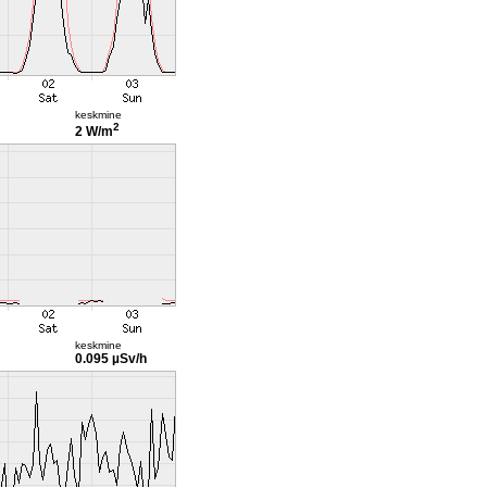
keskmine
2
2 W/m
keskmine
0.095 µSv/h