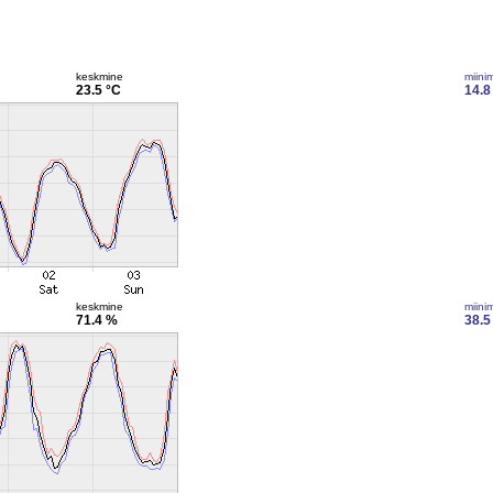
keskmine
miini
23.5 °C
14.8
keskmine
miini
71.4 %
38.5