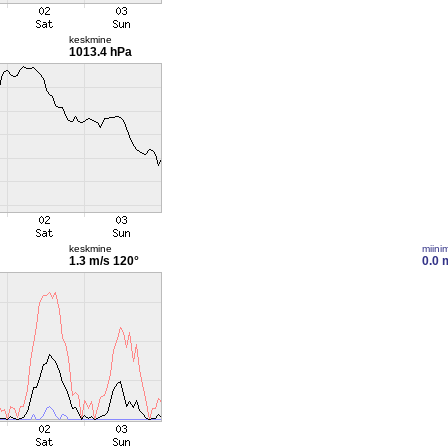
keskmine
1013.4 hPa
keskmine
miini
1.3 m/s
120°
0.0 