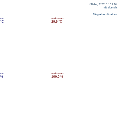
08 Aug 2026 10:14:09
värskenda
Järgmine nädal >>
mum
maksimum
 °C
29.9 °C
mum
maksimum
 %
100.0 %