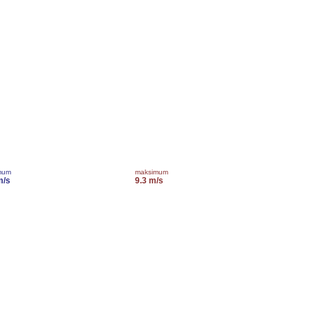
mum
maksimum
m/s
9.3 m/s