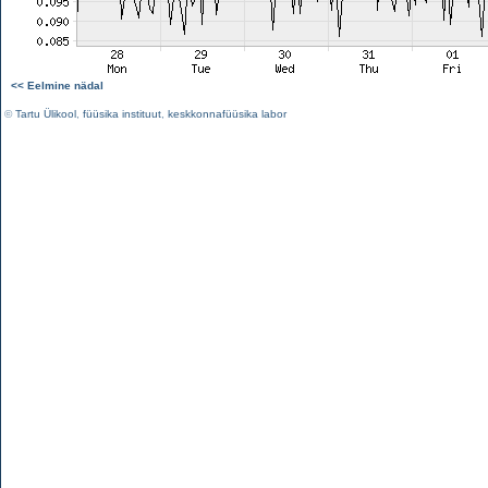
<< Eelmine nädal
©
Tartu Ülikool
,
füüsika instituut
,
keskkonnafüüsika labor