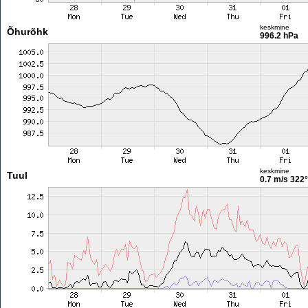
keskmine
Õhurõhk
996.2 hPa
keskmine
Tuul
0.7 m/s
322°