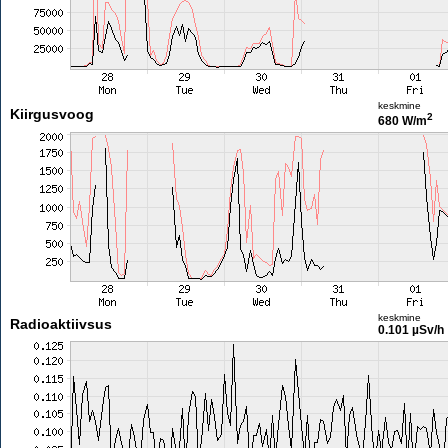
keskmine
Kiirgusvoog
2
680 W/m
keskmine
Radioaktiivsus
0.101 µSv/h