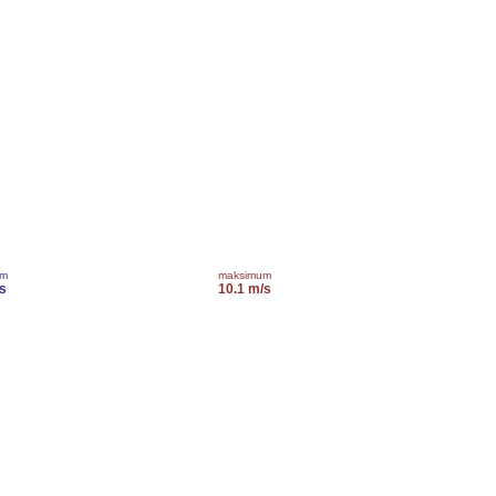
um
maksimum
s
10.1 m/s