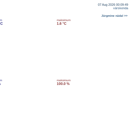
07 Aug 2026 00:09:49
värskenda
Järgmine nädal >>
um
maksimum
°C
1.6 °C
um
maksimum
%
100.0 %