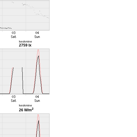
keskmine
2759 lx
keskmine
2
26 W/m