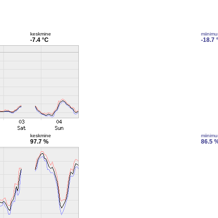
keskmine
miinim
-7.4 °C
-18.7 
keskmine
miinim
97.7 %
86.5 