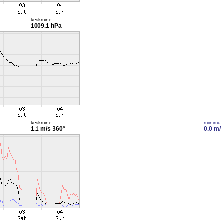
keskmine
1009.1 hPa
keskmine
miinim
1.1 m/s
360°
0.0 m/