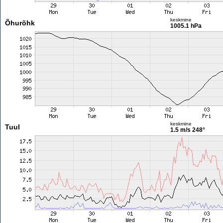
keskmine
Õhurõhk
1005.1 hPa
keskmine
Tuul
1.5 m/s
248°