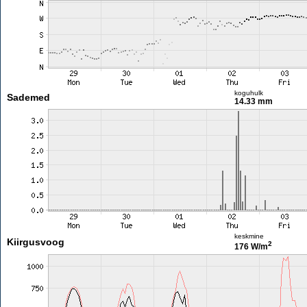
koguhulk
Sademed
14.33 mm
keskmine
Kiirgusvoog
2
176 W/m