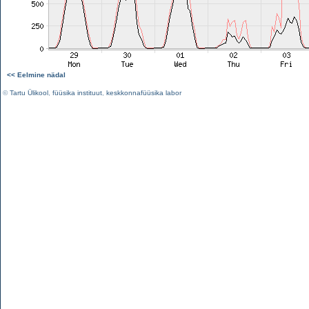
<< Eelmine nädal
©
Tartu Ülikool
,
füüsika instituut
,
keskkonnafüüsika labor