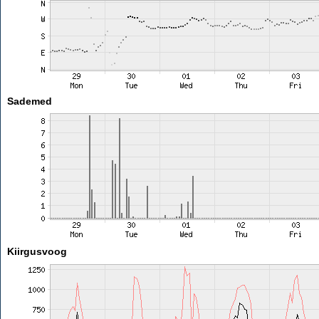
Sademed
Kiirgusvoog