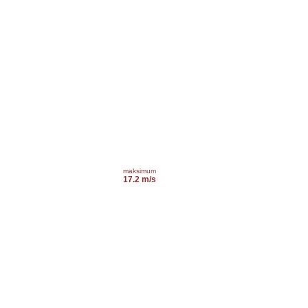
maksimum
17.2 m/s