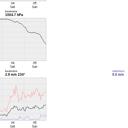
keskmine
1004.7 hPa
keskmine
miinimum
2.9 m/s
234°
0.0 m/s