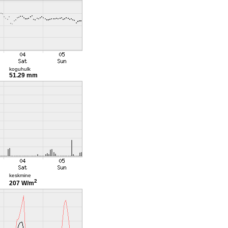
koguhulk
51.29 mm
keskmine
2
207 W/m