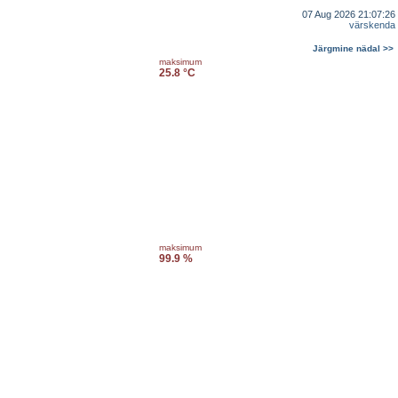
07 Aug 2026 21:07:26
värskenda
Järgmine nädal >>
maksimum
25.8 °C
maksimum
99.9 %