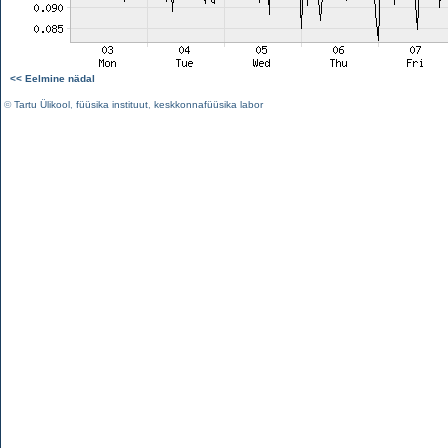
<< Eelmine nädal
©
Tartu Ülikool
,
füüsika instituut
,
keskkonnafüüsika labor