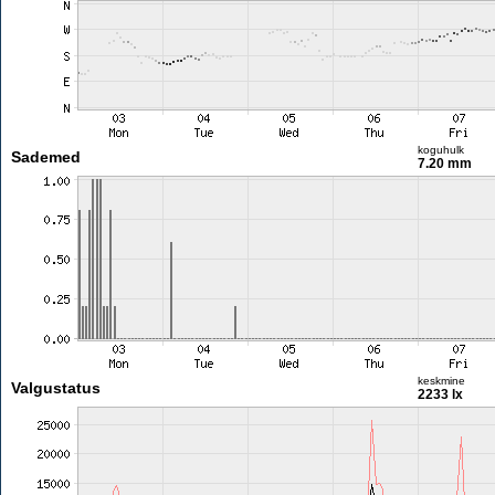
koguhulk
Sademed
7.20 mm
keskmine
Valgustatus
2233 lx