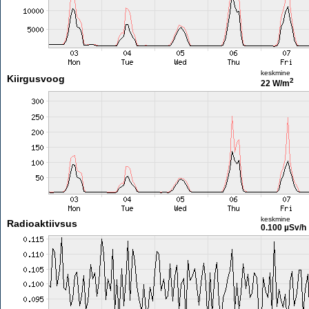
keskmine
Kiirgusvoog
2
22 W/m
keskmine
Radioaktiivsus
0.100 µSv/h