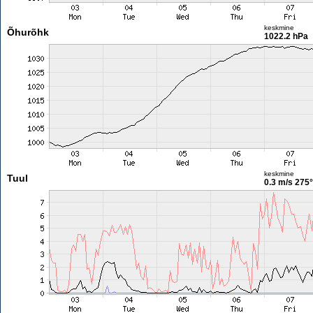
keskmine
Õhurõhk
1022.2 hPa
keskmine
Tuul
0.3 m/s
275°