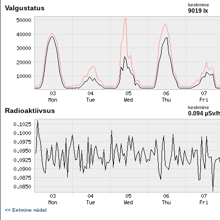
keskmine
Valgustatus
9019 lx
keskmine
Radioaktiivsus
0.094 µSv/
<< Eelmine nädal