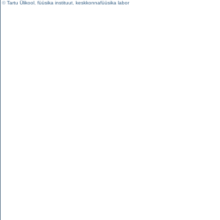
©
Tartu Ülikool
,
füüsika instituut
,
keskkonnafüüsika labor