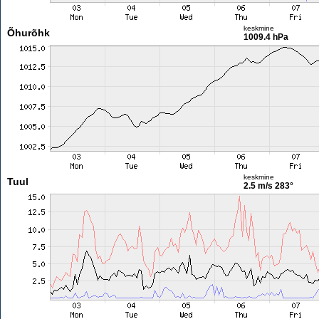
keskmine
Õhurõhk
1009.4 hPa
keskmine
Tuul
2.5 m/s
283°