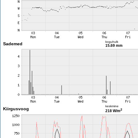
koguhulk
Sademed
15.69 mm
keskmine
Kiirgusvoog
2
218 W/m