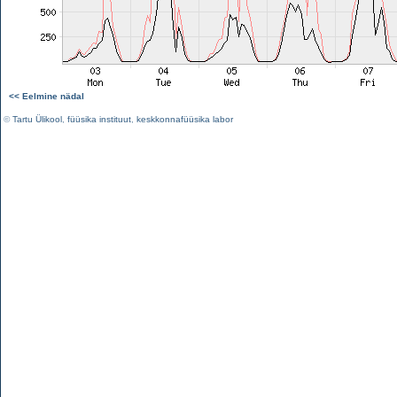
<< Eelmine nädal
©
Tartu Ülikool
,
füüsika instituut
,
keskkonnafüüsika labor