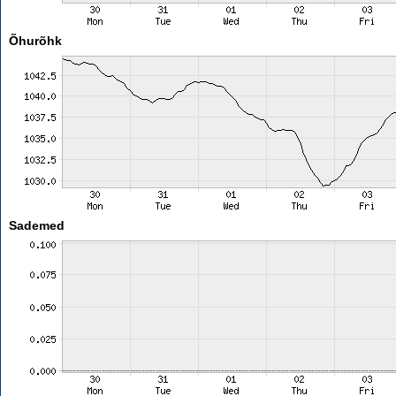
Õhurõhk
Sademed