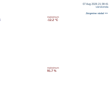
07 Aug 2026 21:38:41
värskenda
Järgmine nädal >>
maksimum
C
-12.2 °C
maksimum
91.7 %