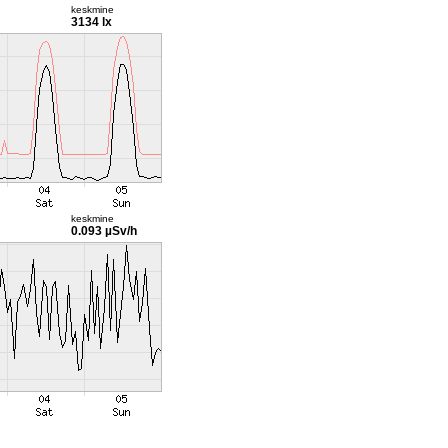
keskmine
3134 lx
keskmine
0.093 µSv/h