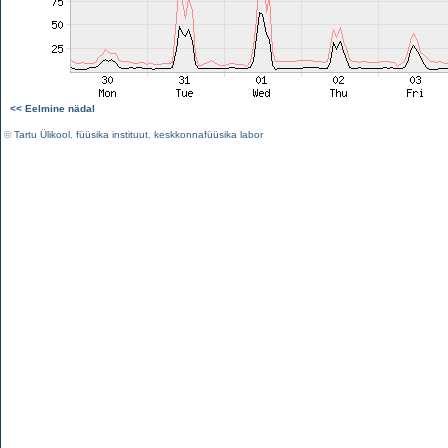
<< Eelmine nädal
©
Tartu Ülikool
,
füüsika instituut
,
keskkonnafüüsika labor