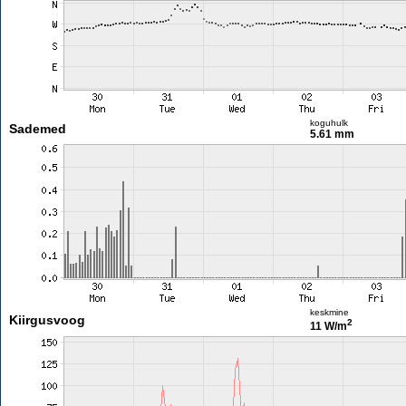
koguhulk
Sademed
5.61 mm
keskmine
Kiirgusvoog
2
11 W/m