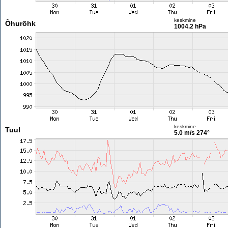
keskmine
Õhurõhk
1004.2 hPa
keskmine
Tuul
5.0 m/s
274°