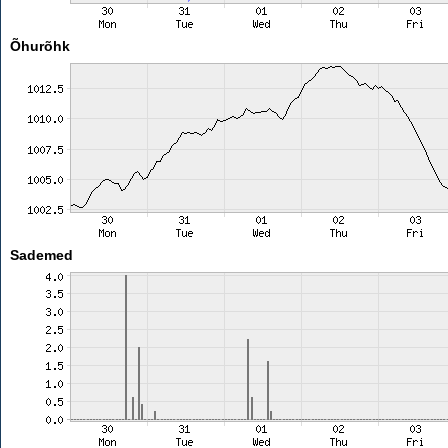
Õhurõhk
Sademed