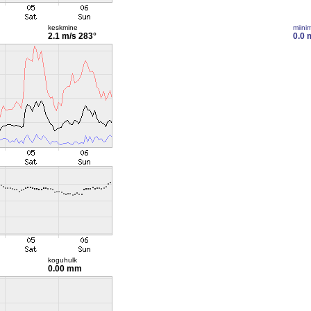
keskmine
miini
2.1 m/s
283°
0.0 
koguhulk
0.00 mm