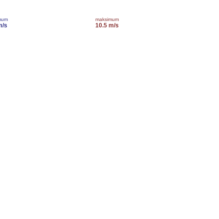
mum
maksimum
m/s
10.5 m/s