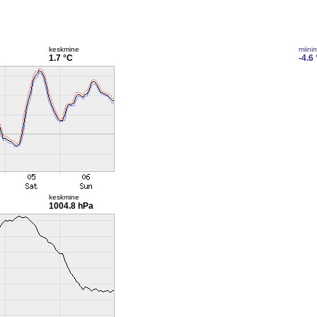
keskmine
miini
1.7 °C
-4.6
keskmine
1004.8 hPa