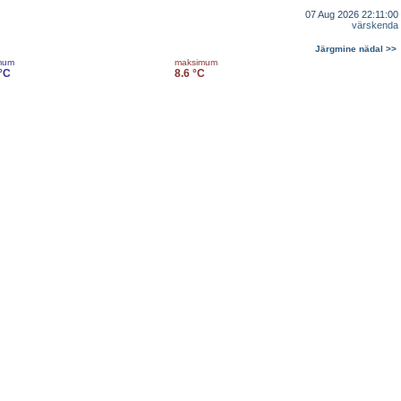
07 Aug 2026 22:11:00
värskenda
Järgmine nädal >>
mum
maksimum
 °C
8.6 °C