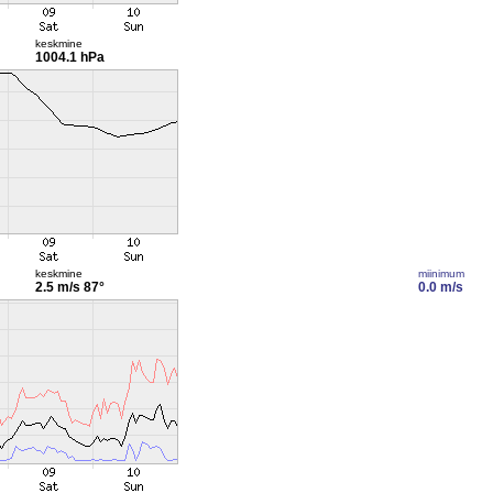
keskmine
1004.1 hPa
keskmine
miinimum
2.5 m/s
87°
0.0 m/s