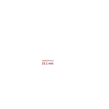
maksimum
15.1 m/s