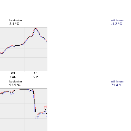
keskmine
miinimum
3.1 °C
-1.2 °C
keskmine
miinimum
93.9 %
71.4 %