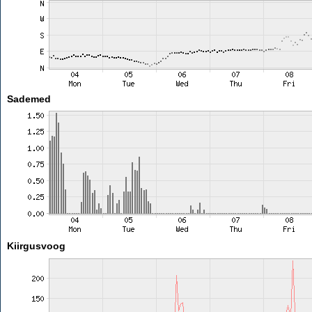
Sademed
Kiirgusvoog