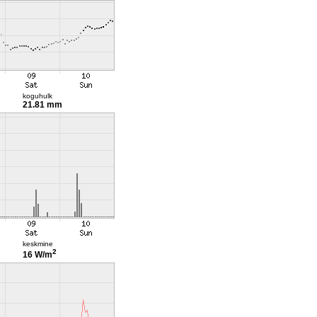
koguhulk
21.81 mm
keskmine
2
16 W/m