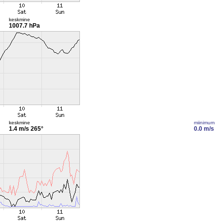
keskmine
1007.7 hPa
keskmine
miinimum
1.4 m/s
265°
0.0 m/s