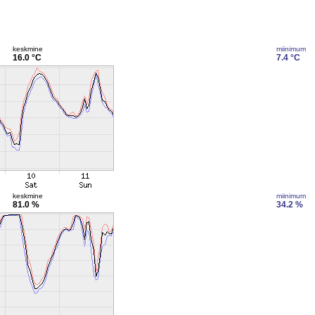
keskmine
miinimum
16.0 °C
7.4 °C
keskmine
miinimum
81.0 %
34.2 %