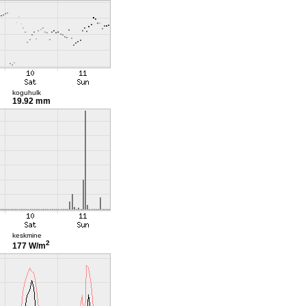
koguhulk
19.92 mm
keskmine
2
177 W/m