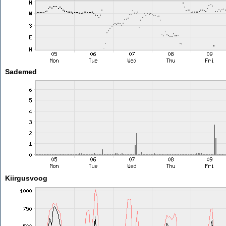
Sademed
Kiirgusvoog