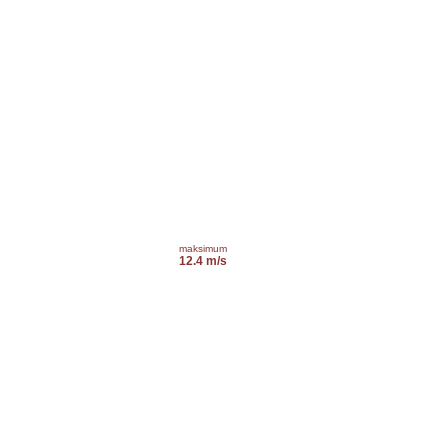
maksimum
12.4 m/s